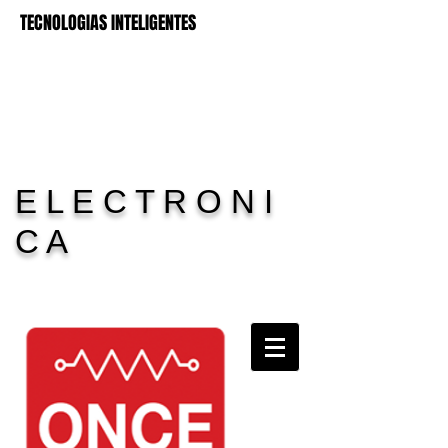
TECNOLOGIAS INTELIGENTES
E L E C T R O N I
C A
Carrito:
11 Electronica