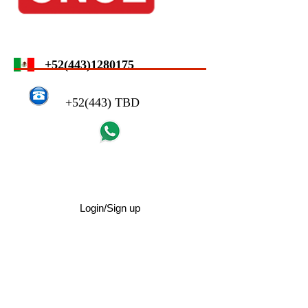
+52(443)1280175
+52(443) TBD
Login/Sign up