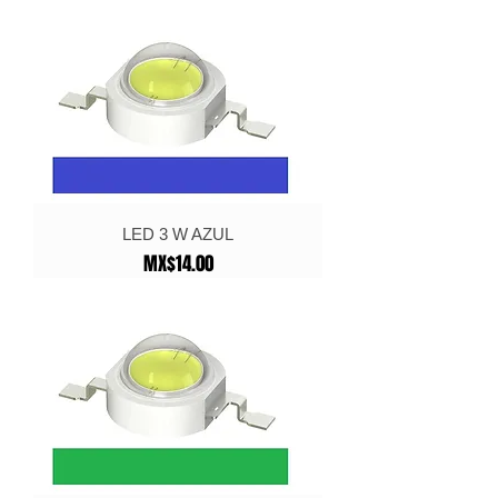
LED 3 W AZUL
Price
MX$14.00