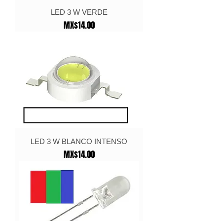
LED 3 W VERDE
Price
MX$14.00
LED 3 W BLANCO INTENSO
Price
MX$14.00