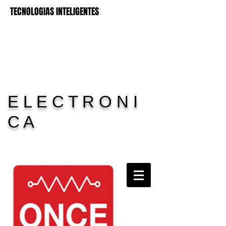
TECNOLOGIAS INTELIGENTES
E L E C T R O N I
C A
Carrito:
11 Electronica