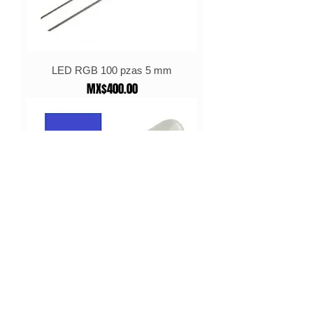
LED RGB 100 pzas 5 mm
Price
MX$400.00
LED AZUL 100 pzas 5 mm
Price
MX$280.00