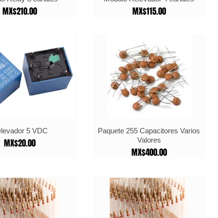
Price
Price
MX$210.00
MX$115.00
levador 5 VDC
Paquete 255 Capacitores Varios
Valores
Price
MX$20.00
Price
MX$400.00