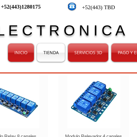
+52(443)1280175
+52(443) TBD
L E C T R O N I C A
INICIO
TIENDA
SERVICIOS 3D
PAGO Y E
o Relay 8 canales
Modulo Relevador 4 canales