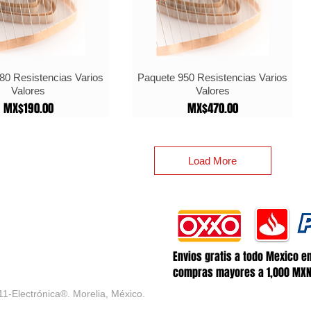
80 Resistencias Varios
Paquete 950 Resistencias Varios
Valores
Valores
Price
Price
MX$190.00
MX$470.00
Load More
Envios gratis a todo Mexico e
compras mayores a 1,000 MX
11-Electrónica®
. Morelia, México.