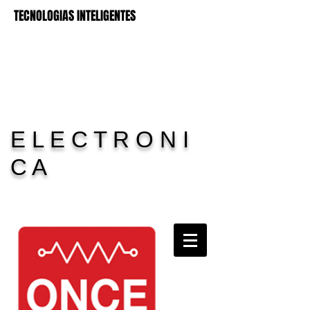
TECNOLOGIAS INTELIGENTES
E L E C T R O N I
C A
Carrito:
11 Electronica