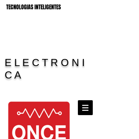
TECNOLOGIAS INTELIGENTES
E L E C T R O N I
C A
Carrito:
11 Electronica