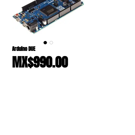
Arduino DUE
Price
MX$990.00
Add to Cart
La placa Arduino DUE es la nueva 
adición a la familia Arduino. Esta es la 
primera tarjeta que utiliza el 
procesador con núcleo ARM de 32 
bits Atmel SAM3X8E ARM Cortex-M3 
MCU, lo cual mejora las capacidades 