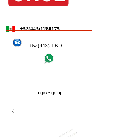
+52(443)1280175
+52(443) TBD
Login/Sign up