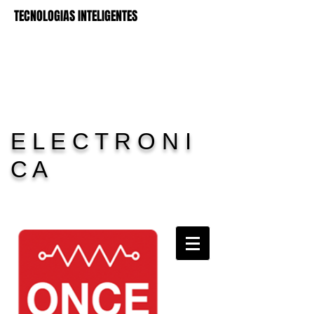
TECNOLOGIAS INTELIGENTES
E L E C T R O N I
C A
Carrito:
11 Electronica