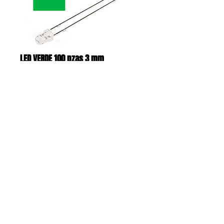
LED VERDE 100 pzas 3 mm
Price
MX$180.00
Add to Cart
LED color verde
LED tipo ultrabrillante
Cabeza de 3 mm
El paquete contiene 100 piezas
Se puede comprar por menudeo solo 
en la tienda física**