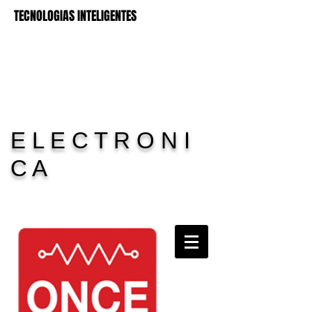
TECNOLOGIAS INTELIGENTES
E L E C T R O N I
C A
Carrito:
11 Electronica