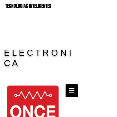
TECNOLOGIAS INTELIGENTES
E L E C T R O N I
C A
Carrito:
11 Electronica