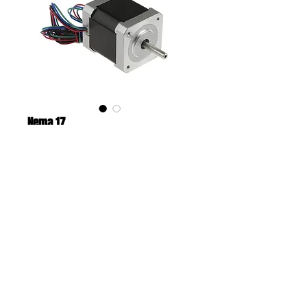
Nema 17
Price
MX$200.00
Add to Cart
5A a 1.8A corriente por fase
4 volts
3 a 8 mH inductancia por fase
44 N·cm (62oz·in, 4.5kg·cm) o mas 
cargando torque