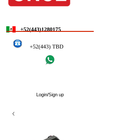
+52(443)1280175
+52(443) TBD
Login/Sign up