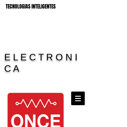
TECNOLOGIAS INTELIGENTES
E L E C T R O N I
C A
Carrito:
11 Electronica