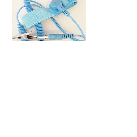
Pulsera Antiestatica
Price
MX$50.00
Add to Cart
Prevenir daño a Circuitos Integrados 
es recomendable quitar la estática de 
los dedos usando esta pulsera.