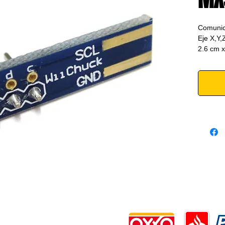
Comunic
Eje X,Y,
2.6 cm x