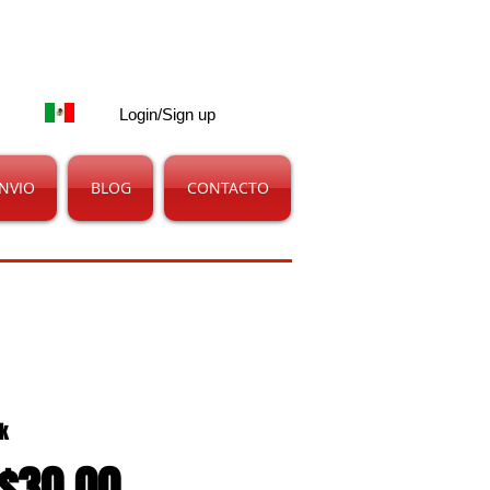
Carrito:
Login/Sign up
NVIO
BLOG
CONTACTO
k
Price
$30.00