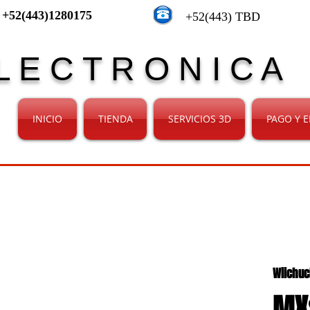
+52(443)1280175
+52(443) TBD
L E C T R O N I C A
INICIO
TIENDA
SERVICIOS 3D
PAGO Y E
Wiichuc
MX